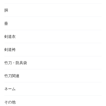
胴
垂
剣道衣
剣道袴
竹刀・防具袋
竹刀関連
ネーム
その他