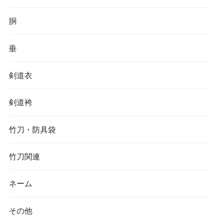
胴
垂
剣道衣
剣道袴
竹刀・防具袋
竹刀関連
ネーム
その他